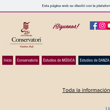
Esta página web se diseñó con la platafo
¡Síguenos!
Inicio
Conservatorio
Estudios de MÚSICA
Estudios de DANZA
Toda la información 
U