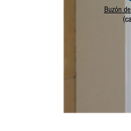
Buzón de
(c