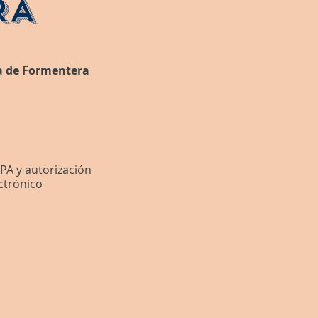
RA
a de Formentera
PA y autorización
ctrónico