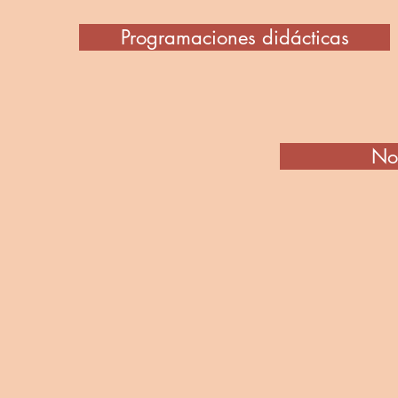
Programaciones didácticas
No