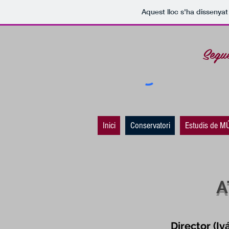
Aquest lloc s'ha dissenya
Segu
Inici
Conservatori
Estudis de M
A
Director (Iv