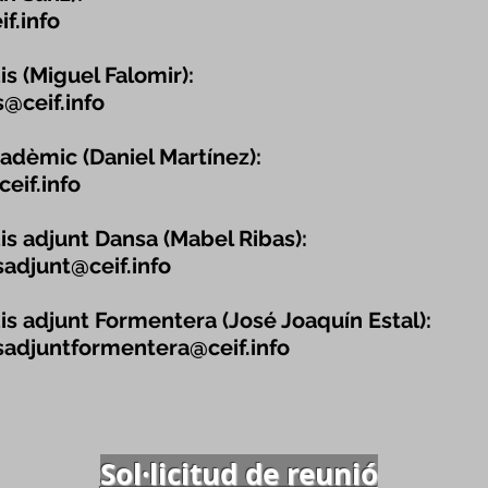
f.info
s (Miguel Falomir):
@ceif.info
cadèmic (Daniel Martínez):
eif.info
is adjunt Dansa (Mabel Ribas):
adjunt@ceif.info
is adjunt Formentera (José Joaquín Estal):
adjuntformentera@ceif.info
Sol·licitud de reunió