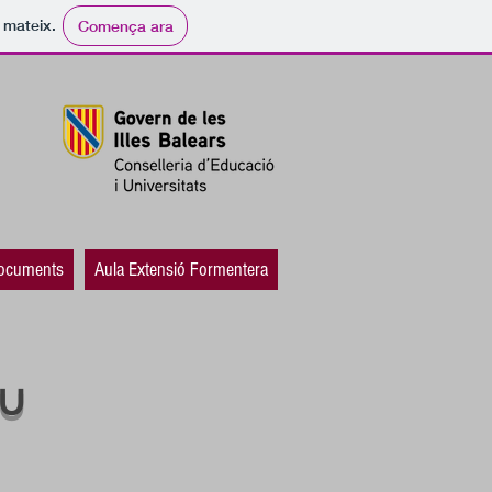
i mateix.
Comença ara
ocuments
Aula Extensió Formentera
IU