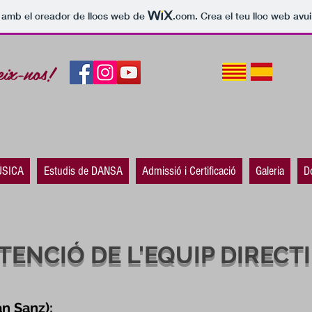
t amb el creador de llocs web de
.com
. Crea el teu lloc web avu
eix-nos!
ÚSICA
Estudis de DANSA
Admissió i Certificació
Galeria
D
TENCIÓ DE L'EQUIP DIRECT
án Sanz):